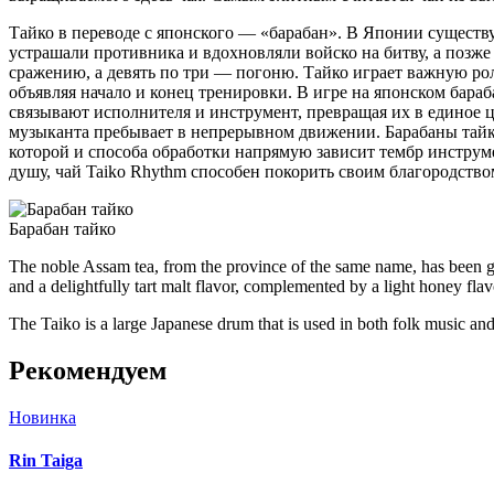
Тайко в переводе с японского — «барабан». В Японии существ
устрашали противника и вдохновляли войско на битву, а позже 
сражению, а девять по три — погоню. Тайко играет важную рол
объявляя начало и конец тренировки. В игре на японском бар
связывают исполнителя и инструмент, превращая их в единое ц
музыканта пребывает в непрерывном движении. Барабаны тайко
которой и способа обработки напрямую зависит тембр инструм
душу, чай Taiko Rhythm способен покорить своим благородством
Барабан тайко
The noble Assam tea, from the province of the same name, has been grown 
and a delightfully tart malt flavor, complemented by a light honey flav
The Taiko is a large Japanese drum that is used in both folk music and
Рекомендуем
Новинка
Rin Taiga