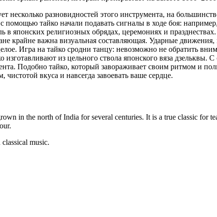
ует несколько разновидностей этого инструмента, на большинст
с помощью тайко начали подавать сигналы в ходе боя: например,
ь в японских религиозных обрядах, церемониях и празднествах.
абане крайне важна визуальная составляющая. Ударные движения
елое. Игра на тайко сродни танцу: невозможно не обратить вним
 изготавливают из цельного ствола японского вяза дзельквы. С
ента. Подобно тайко, который завораживает своим ритмом и пол
, чистотой вкуса и навсегда завоевать ваше сердце.
in the north of India for several centuries. It is a true classic for tea
our.
 classical music.