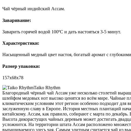
Чай чёрный индийский Ассам.
Заваривание:
Заварить горячей водой 100ºС и дать настояться 3-5 минут.
Характеристики:
Насыщенный медный цвет настоя, богатый аромат с глубокими
Размер упаковки:
157х68х78
Taiko Rhythm
Благородный чёрный чай Ассам уже несколько столетий выращ
шлейфом медовых нот высоко ценятся во всём мире. Чайные п
климатическим условиям этот регион особенно подходит для в
заслуженную славу в Европе. История местных плантаций начал
китайскому. Ассам, как правило, собирают с марта по декабрь
Высота дикорастущих чайных деревьев может достигать двадцат
усложнится. На территории штата Ассам расположено множест
выращиваемого здесь чая. Самым элитным считается чай из вы