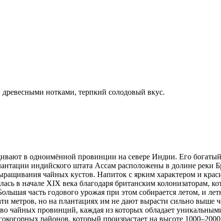
 древесными нотками, терпкий солодовый вкус.
ивают в одноимённой провинции на севере Индии. Его богатый
лантации индийского штата Ассам расположены в долине реки 
ыращивания чайных кустов. Напиток с ярким характером и краси
ась в начале XIX века благодаря британским колонизаторам, ко
. Большая часть годового урожая при этом собирается летом, и 
и метров, но на плантациях им не дают вырасти сильно выше че
во чайных провинций, каждая из которых обладает уникальным
сокогорных районов, который произрастает на высоте 1000–2000