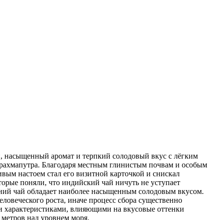
, насыщенный аромат и терпкий солодовый вкус с лёгким
Брахмапутра. Благодаря местным глинистым почвам и особым
вым настоем стал его визитной карточкой и снискал
торые поняли, что индийский чай ничуть не уступает
летний чай обладает наиболее насыщенным солодовым вкусом.
ловеческого роста, иначе процесс сбора существенно
и характеристиками, влияющими на вкусовые оттенки
 метров над уровнем моря.