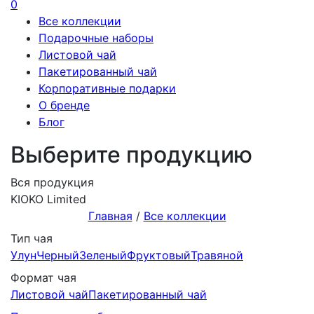
0
Все коллекции
Подарочные наборы
Листовой чай
Пакетированный чай
Корпоративные подарки
О бренде
Блог
Выберите продукцию
Вся продукция
KIOKO Limited
Главная
/
Все коллекции
Тип чая
Улун
Черный
Зеленый
Фруктовый
Травяной
Формат чая
Листовой чай
Пакетированный чай