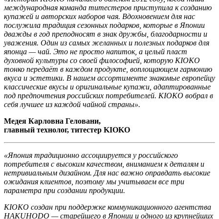
международная команда титестеров приступила к созданию
купажей и авторских наборов чая. Вдохновением для нас
послужила традиция сезонных подарков, которые в Японии
дважды в год преподносят в знак дружбы, благодарности и
уважения. Один из самых желанных и полезных подарков для
японца — чай. Это не просто напиток, а целый пласт
духовной культуры со своей философией, которую KIOKO
тонко передаёт в каждом продукте, воплощающем гармонию
вкуса и эстетики. В нашем ассортименте знакомые европейцу
классические вкусы и оригинальные купажи, адаптированные
под предпочтения российских потребителей. KIOKO вобрал в
себя лучшее из каждой чайной страны».
Медея Карловна Геловани,
главный технолог, титестер KIOKO
«Япония традиционно ассоциируется у российского
потребителя с высоким качеством, вниманием к деталям и
нетривиальным дизайном. Для нас важно оправдать высокие
ожидания клиентов, поэтому мы учитываем все три
параметра при создании продукции.
KIOKO создан при поддержке коммуникационного агентства
HAKUHODO — старейшего в Японии и одного из крупнейших