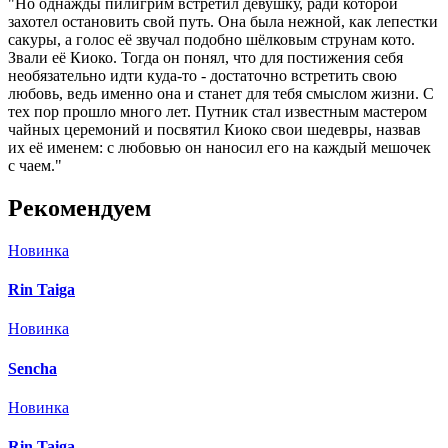
"Но однажды пилигрим встретил девушку, ради которой
захотел остановить свой путь. Она была нежной, как лепестки
сакуры, а голос её звучал подобно шёлковым струнам кото.
Звали её Киоко. Тогда он понял, что для постижения себя
необязательно идти куда-то - достаточно встретить свою
любовь, ведь именно она и станет для тебя смыслом жизни. С
тех пор прошло много лет. Путник стал известным мастером
чайных церемоний и посвятил Киоко свои шедевры, назвав
их её именем: с любовью он наносил его на каждый мешочек
с чаем."
Рекомендуем
Новинка
Rin Taiga
Новинка
Sencha
Новинка
Rin Taiga