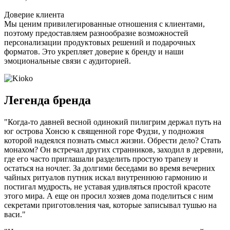
Доверие клиента
Мы ценим привилегированные отношения с клиентами,
поэтому предоставляем разнообразие возможностей
персонализации продуктовых решений и подарочных
форматов. Это укрепляет доверие к бренду и наши
эмоциональные связи с аудиторией.
Легенда бренда
"Когда-то давней весной одинокий пилигрим держал путь на
юг острова Хонсю к священной горе Фудзи, у подножия
которой надеялся познать смысл жизни. Обрести дело? Стать
монахом? Он встречал других странников, заходил в деревни,
где его часто приглашали разделить простую трапезу и
остаться на ночлег. За долгими беседами во время вечерних
чайных ритуалов путник искал внутреннюю гармонию и
постигал мудрость, не уставая удивляться простой красоте
этого мира. А еще он просил хозяев дома поделиться с ним
секретами приготовления чая, которые записывал тушью на
васи."