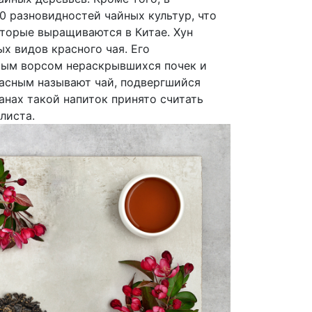
 разновидностей чайных культур, что
оторые выращиваются в Китае. Хун
х видов красного чая. Его
тым ворсом нераскрывшихся почек и
расным называют чай, подвергшийся
анах такой напиток принято считать
листа.