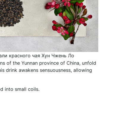
али красного чая Хун Чжень Ло
ions of the Yunnan province of China, unfold
This drink awakens sensuousness, allowing
d into small coils.