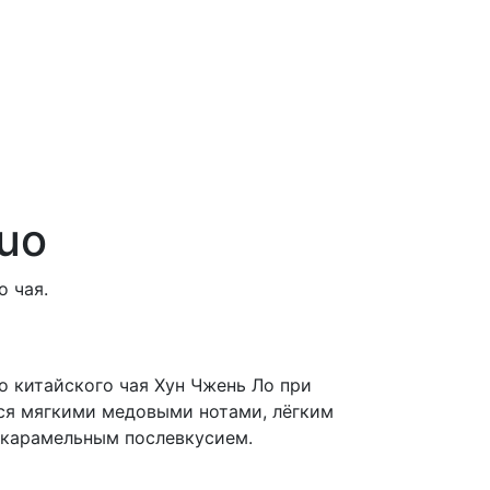
Luo
о чая.
о китайского чая Хун Чжень Ло при
ся мягкими медовыми нотами, лёгким
 карамельным послевкусием.