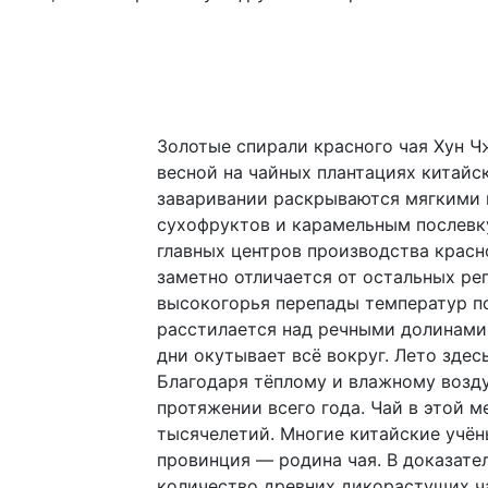
Золотые спирали красного чая Хун Ч
весной на чайных плантациях китайс
заваривании раскрываются мягкими
сухофруктов и карамельным послевк
главных центров производства красн
заметно отличается от остальных ре
высокогорья перепады температур п
расстилается над речными долинами
дни окутывает всё вокруг. Лето здес
Благодаря тёплому и влажному возду
протяжении всего года. Чай в этой 
тысячелетий. Многие китайские учён
провинция — родина чая. В доказате
количество древних дикорастущих ча