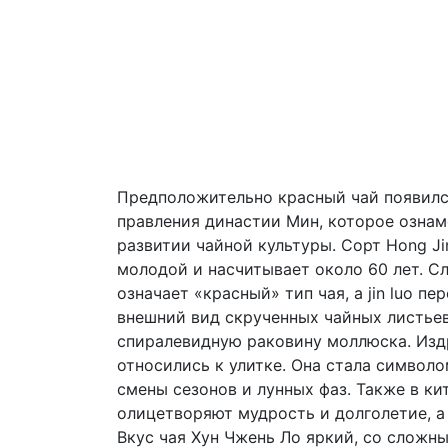
Предположительно красный чай появился 
правления династии Мин, которое озна
развитии чайной культуры. Сорт Hong Ji
молодой и насчитывает около 60 лет. Сл
означает «красный» тип чая, а jin luo п
внешний вид скрученных чайных листье
спиралевидную раковину моллюска. Изд
относились к улитке. Она стала символ
смены сезонов и лунных фаз. Также в ки
олицетворяют мудрость и долголетие, а
Вкус чая Хун Чжень Ло яркий, со сложн