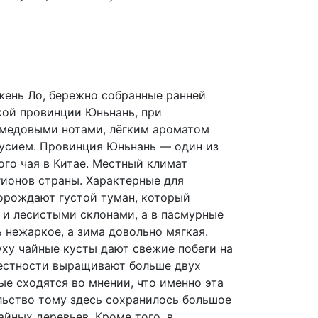
жень Ло, бережно собранные ранней
кой провинции Юньнань, при
 медовыми нотами, лёгким ароматом
усием. Провинция Юньнань — один из
ого чая в Китае. Местный климат
гионов страны. Характерные для
орождают густой туман, который
 и лесистыми склонами, а в пасмурные
ь нежаркое, а зима довольно мягкая.
ху чайные кусты дают свежие побеги на
местности выращивают больше двух
ые сходятся во мнении, что именно эта
льство тому здесь сохранилось большое
йных деревьев. Кроме того, в