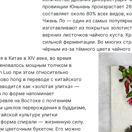
провинции Юньнань произрастает 260
составляет около 80% всех видов, к
Чжень Ло — один из самых популярны
изготавливают из покрытых золотис
верхних листочков чайного куста. К
сильной ферментации. Во многих стр
чёрным из-за тёмного цвета чайного 
в Китае в XIV веке, во время
меновалось мощным толчком в
n Luo при этом относительно
ово hong в переводе с китайского
ереводится как «золотая улитка» —
в по форме напоминает
ревле на Востоке с почтением
ом циклов перерождения в буддизме,
тайской культуре улитки
 форма спирали — жизненную силу.
ым цветочным букетом. Его можно