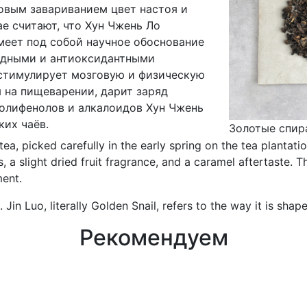
новым завариванием цвет настоя и
ае считают, что Хун Чжень Ло
меет под собой научное обоснование
идными и антиоксидантными
 стимулирует мозговую и физическую
я на пищеварении, дарит заряд
полифенолов и алкалоидов Хун Чжень
ких чаёв.
Золотые спир
ea, picked carefully in the early spring on the tea plantat
 a slight dried fruit fragrance, and a caramel aftertaste. 
ment.
. Jin Luo, literally Golden Snail, refers to the way it is shape
Рекомендуем