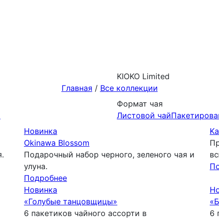
KIOKO Limited
Главная
/
Все коллекции
Формат чая
й
Листовой чай
Пакетирова
Новинка
Ka
Okinawa Blossom
Пр
.
Подарочный набор черного, зеленого чая и
вс
улуна.
П
Подробнее
Новинка
Н
«Голубые танцовщицы»
«Б
6 пакетиков чайного ассорти в
6 