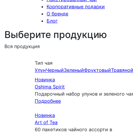
Корпоративные подарки
О бренде
Блог
Выберите продукцию
Вся продукция
Тип чая
Улун
Черный
Зеленый
Фруктовый
Травяно
Новинка
Oshima Spirit
Подарочный набор улунов и зеленого чая
Подробнее
Новинка
Art of Tea
60 пакетиков чайного ассорти в