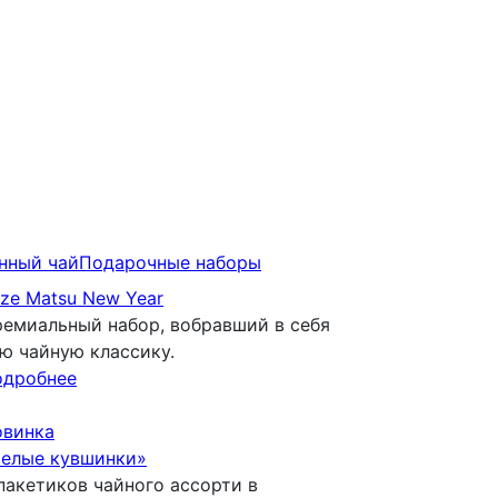
нный чай
Подарочныe наборы
ze Matsu New Year
емиальный набор, вобравший в себя
ю чайную классику.
одробнее
овинка
елые кувшинки»
пакетиков чайного ассорти в