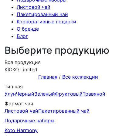
Листовой чай
Пакетированный чай
Корпоративные подарки
О бренде
Блог
Выберите продукцию
Вся продукция
KIOKO Limited
Главная
/
Все коллекции
Тип чая
Улун
Черный
Зеленый
Фруктовый
Травяной
Формат чая
Листовой чай
Пакетированный чай
Подарочныe наборы
Koto Harmony