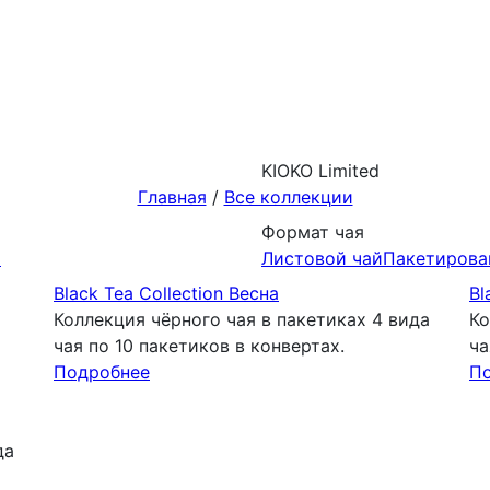
KIOKO Limited
Главная
/
Все коллекции
Формат чая
й
Листовой чай
Пакетирова
Black Tea Collection Весна
Bl
Коллекция чёрного чая в пакетиках 4 вида
Ко
чая по 10 пакетиков в конвертах.
ча
Подробнее
П
да