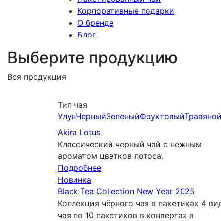
Корпоративные подарки
О бренде
Блог
Выберите продукцию
Вся продукция
Тип чая
Улун
Черный
Зеленый
Фруктовый
Травяно
Akira Lotus
Классический черный чай с нежным
ароматом цветков лотоса.
Подробнее
Новинка
Black Tea Collection New Year 2025
Коллекция чёрного чая в пакетиках 4 ви
чая по 10 пакетиков в конвертах в