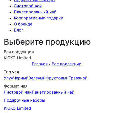
Листовой чай
Пакетированный чай
Корпоративные подарки
О бренде
Блог
Выберите продукцию
Вся продукция
KIOKO Limited
Главная
/
Все коллекции
Тип чая
Улун
Черный
Зеленый
Фруктовый
Травяной
Формат чая
Листовой чай
Пакетированный чай
Подарочныe наборы
KIOKO Limited