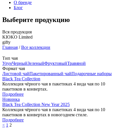
О бренде
Блог
Выберите продукцию
Вся продукция
KIOKO Limited
gifty
Главная
/
Все коллекции
Тип чая
Улун
Черный
Зеленый
Фруктовый
Травяной
Формат чая
Листовой чай
Пакетированный чай
Подарочныe наборы
Black Tea Collection
Коллекция чёрного чая в пакетиках 4 вида чая по 10
пакетиков в конвертах.
Подробнее
Новинка
Black Tea Collection New Year 2025
Коллекция чёрного чая в пакетиках 4 вида чая по 10
пакетиков в конвертах в новогоднем стиле.
Подробнее
<
1
2