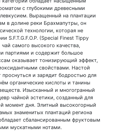
й категории обладает насыщенным
роматом с глубокими древесными
левкусием. Выращенный на плантации
ам в долине реки Брахмапутры, он
сической технологии, которая не
 S.F.T.G.F.O.P. (Special Finest Tippy
т чай самого высокого качества,
и партиями и содержит большое
Ассам оказывает тонизирующий эффект,
иоксидантными свойствами. Настой
 проснуться и зарядит бодростью для
нём органические кислоты и танины
 веществ. Изысканный и многогранный
евр чайной эстетики, созданный для
ой момент дня. Элитный высокогорный
самых знаменитых плантаций региона
 обладает cбалансированным фруктовым
ыми мускатными нотами.