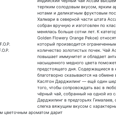
индийский чёрный чай Ассам высше
терпким солодовым вкусом, ярким а
нотами и деликатным фруктовым пос
Халмари в северной части штата Асс
собран вручную и изготовлен по клас
менялась больше сотни лет. К категории
Golden Flowery Orange Pekoe) относя
который производится ограниченным
количество золотистых почек. Чай 
.O.P.
повышает иммунитет и обладает ант
насыщенного медного цвета поможет
предстоящего дня. Содержащиеся в 
благотворно сказываются на обмене
Каслтон Дарджилинг — ещё один шед
того, чтобы сопровождать вас в люб
чёрный чай, собранный на одной из 
Дарджилинг в предгорьях Гималаев,
слегка вяжущим вкусом с характерн
ым цветочным ароматом дарит