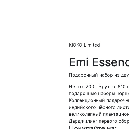
KIOKO Limited
Emi Essen
Подарочный набор из дву
Нетто:
200 г.
Брутто:
810 г
подарочныe наборы черн
Коллекционный подарочны
индийского чёрного лист
великолепный плантацион
Дарджилинг первого сбор
Покупайте на: