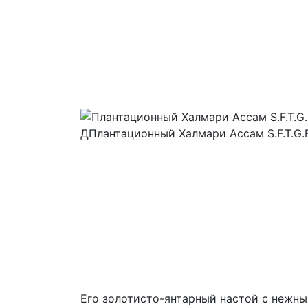
ДПлантационный Халмари Ассам S.F.T.G.F
Его золотисто-янтарный настой с нежн