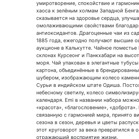
умиротворение, спокойствие и гармонию
хаоса к зелёным холмам Западной Бенга
сказывается на здоровье сердца, улучш
омолаживающими свойствами благодар
антиоксидантов. Драгоценные чаи из са
1885 года, ежегодно получают высшие о
аукционе в Калькутте. Чайное поместье
склонах Курсеонг и Панкхабари на высо
моря. Чай упакован в элегантные тубусы
картона, объединённые в брендированн
шубером, изображающим колесо каменн
Сурьи в индийском штате Одиша. Посто
небесному светилу, колесо символизиру
календаря. Emi в названии набора можно
«красота», «благословение», «доброта». 
связанную с гармонией мира, принято ви
сезона в сезон, деревья и цветы распус
этот круговорот за века превратился в 
отражающий восприятие жизни.