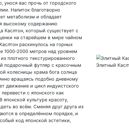
, унося вас прочь от городского
лии. Напиток благотворно
ает метаболизм и обладает
я высокому содержанию
да Каслтон, который существует с
ценки на старейшем в мире чайном
 Каслтон раскинулось на горных
те 1000-2000 метров над уровнем
 из плотного текстурированного
ый подарочный футляр с красочным
Элитный Касл
ой колесницы храма бога солнца
янно вращаясь подобно дневному
ет движение и цикл индуистского
 перевести с японского как
В японской культуре красоту,
деть во всём. Сменяя друг друга из
каются в определённом порядке, и
особый код японской эстетики,