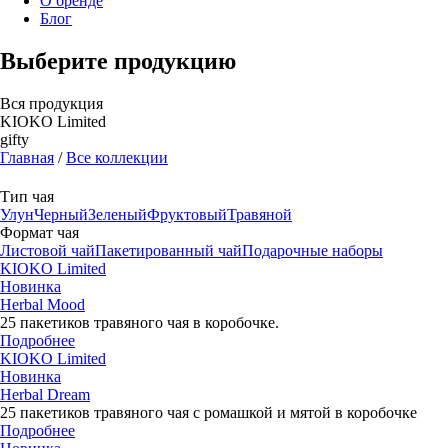
О бренде
Блог
Выберите продукцию
Вся продукция
KIOKO Limited
gifty
Главная
/
Все коллекции
Тип чая
Улун
Черный
Зеленый
Фруктовый
Травяной
Формат чая
Листовой чай
Пакетированный чай
Подарочныe наборы
KIOKO Limited
Новинка
Herbal Mood
25 пакетиков травяного чая в коробочке.
Подробнее
KIOKO Limited
Новинка
Herbal Dream
25 пакетиков травяного чая с ромашкой и мятой в коробочке
Подробнее