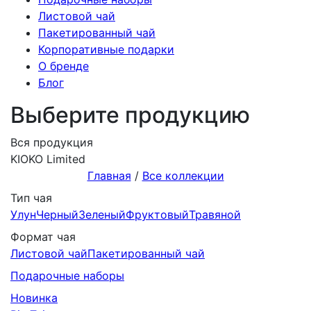
Листовой чай
Пакетированный чай
Корпоративные подарки
О бренде
Блог
Выберите продукцию
Вся продукция
KIOKO Limited
Главная
/
Все коллекции
Тип чая
Улун
Черный
Зеленый
Фруктовый
Травяной
Формат чая
Листовой чай
Пакетированный чай
Подарочныe наборы
Новинка