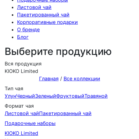
Листовой чай
Пакетированный чай
Корпоративные подарки
О бренде
Блог
Выберите продукцию
Вся продукция
KIOKO Limited
Главная
/
Все коллекции
Тип чая
Улун
Черный
Зеленый
Фруктовый
Травяной
Формат чая
Листовой чай
Пакетированный чай
Подарочныe наборы
KIOKO Limited