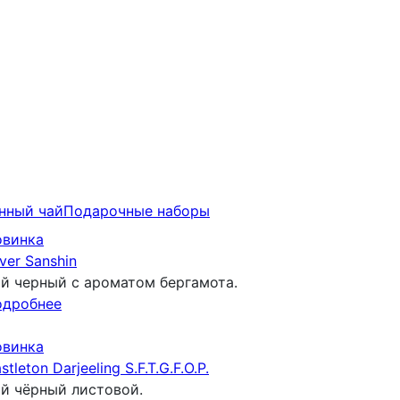
нный чай
Подарочныe наборы
овинка
lver Sanshin
й черный с ароматом бергамота.
одробнее
овинка
stleton Darjeeling S.F.T.G.F.O.P.
й чёрный листовой.