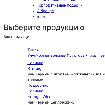
Корпоративные подарки
О бренде
Блог
Выберите продукцию
Вся продукция
Тип чая
Улун
Черный
Зеленый
Фруктовый
Травяно
Новинка
Rin Taiga
Чай черный с ягодами можжевельника и
травами.
Подробнее
Новинка
Horagai Wind
Чай черный цейлонский.