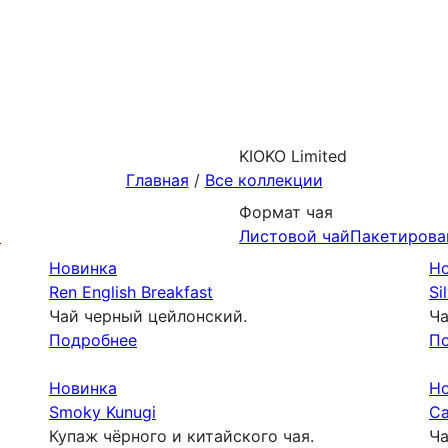
KIOKO Limited
Главная
/
Все коллекции
Формат чая
й
Листовой чай
Пакетирова
Новинка
Н
Ren English Breakfast
Si
Чай черный цейлонский.
Ча
Подробнее
П
Новинка
Н
Smoky Kunugi
Ca
Купаж чёрного и китайского чая.
Ча