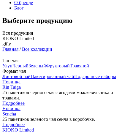
О бренде
Блог
Выберите продукцию
Вся продукция
KIOKO Limited
gifty
Главная
/
Все коллекции
Тип чая
Улун
Черный
Зеленый
Фруктовый
Травяной
Формат чая
Листовой чай
Пакетированный чай
Подарочныe наборы
Новинка
Rin Taiga
25 пакетиков черного чая с ягодами можжевельника и
травами.
Подробнее
Новинка
Sencha
25 пакетиков зеленого чая сенча в коробочке.
Подробнее
KIOKO Limited