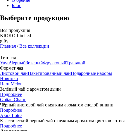
О бренде
Блог
Выберите продукцию
Вся продукция
KIOKO Limited
gifty
Главная
/
Все коллекции
Тип чая
Улун
Черный
Зеленый
Фруктовый
Травяной
Формат чая
Листовой чай
Пакетированный чай
Подарочныe наборы
Новинка
Haru Melon
Зелёный чай с ароматом дыни
Подробнее
Gottan Charm
Чёрный листовой чай с мягким ароматом спелой вишни.
Подробнее
Akira Lotus
Классический черный чай с нежным ароматом цветков лотоса.
Подробнее