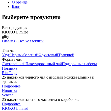
О бренде
Блог
Выберите продукцию
Вся продукция
KIOKO Limited
gifty
Главная
/
Все коллекции
Тип чая
Улун
Черный
Зеленый
Фруктовый
Травяной
Формат чая
Листовой чай
Пакетированный чай
Подарочныe наборы
Новинка
Rin Taiga
25 пакетиков черного чая с ягодами можжевельника и
травами.
Подробнее
Новинка
Sencha
25 пакетиков зеленого чая сенча в коробочке.
Подробнее
KIOKO Limited