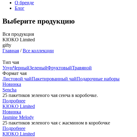
О бренде
Блог
Выберите продукцию
Вся продукция
KIOKO Limited
gifty
Главная
/
Все коллекции
Тип чая
Улун
Черный
Зеленый
Фруктовый
Травяной
Формат чая
Листовой чай
Пакетированный чай
Подарочныe наборы
Новинка
Sencha
25 пакетиков зеленого чая сенча в коробочке.
Подробнее
KIOKO Limited
Новинка
Jasmine Melody
25 пакетиков зеленого чая с жасмином в коробочке
Подробнее
KIOKO Limited